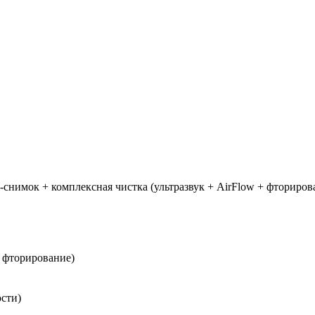
снимок + комплексная чистка (ультразвук + AirFlow + фторирова
+ фторирование)
юсти)